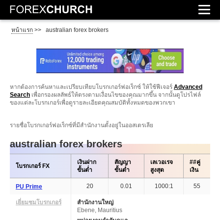
หน้าแรก
>>
australian forex brokers
หากต้องการค้นหาและเปรียบเทียบโบรกเกอร์ฟอเร็กซ์ ให้ใช้ฟีเจอร์
Advanced
Search
เพื่อกรองผลลัพธ์ให้ตรงตามเงื่อนไขของคุณมากขึ้น จากนั้นดูโปรไฟล์
ของแต่ละโบรกเกอร์เพื่อดูรายละเอียดคุณสมบัติทั้งหมดของพวกเขา
รายชื่อโบรกเกอร์ฟอเร็กซ์ที่มีสำนักงานตั้งอยู่ในออสเตรเลีย
australian forex brokers
เงินฝาก
สัญญา
เลเวอเรจ
##คู่
โบรกเกอร์ FX
ขั้นต่ำ
ขั้นต่ำ
สูงสุด
เงิน
20
0.01
1000:1
55
PU Prime
เยี่ยมชมโบรกเกอร์
สำนักงานใหญ่
Ebene, Mauritius