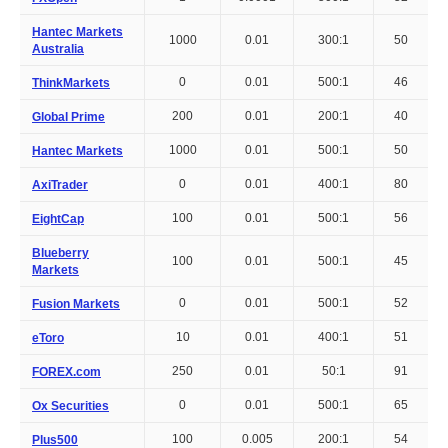
Hantec Markets
1000
0.01
300:1
50
Australia
0
0.01
500:1
46
ThinkMarkets
200
0.01
200:1
40
Global Prime
1000
0.01
500:1
50
Hantec Markets
0
0.01
400:1
80
AxiTrader
100
0.01
500:1
56
EightCap
Blueberry
100
0.01
500:1
45
Markets
0
0.01
500:1
52
Fusion Markets
10
0.01
400:1
51
eToro
250
0.01
50:1
91
FOREX.com
0
0.01
500:1
65
Ox Securities
100
0.005
200:1
54
Plus500