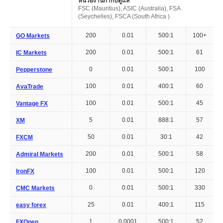
หน่วยงานกำกับดูแล
FSC (Mauritius), ASIC (Australia), FSA
(Seychelles), FSCA (South Africa )
200
0.01
500:1
100+
GO Markets
200
0.01
500:1
61
IC Markets
0
0.01
500:1
100
Pepperstone
100
0.01
400:1
60
AvaTrade
100
0.01
500:1
45
Vantage FX
5
0.01
888:1
57
XM
50
0.01
30:1
42
FXCM
200
0.01
500:1
58
Admiral Markets
100
0.01
500:1
120
IronFX
0
0.01
500:1
330
CMC Markets
25
0.01
400:1
115
easy forex
1
0.0001
500:1
52
FXOpen